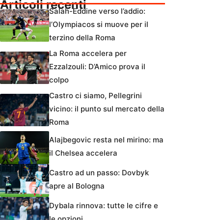
Articoli recenti
Salah-Eddine verso l’addio:
l’Olympiacos si muove per il
terzino della Roma
La Roma accelera per
Ezzalzouli: D’Amico prova il
colpo
Castro ci siamo, Pellegrini
vicino: il punto sul mercato della
Roma
Alajbegovic resta nel mirino: ma
il Chelsea accelera
Castro ad un passo: Dovbyk
apre al Bologna
Dybala rinnova: tutte le cifre e
le opzioni