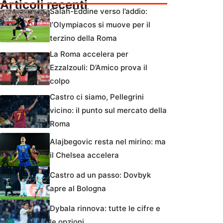
Articoli recenti
Salah-Eddine verso l’addio:
l’Olympiacos si muove per il
terzino della Roma
La Roma accelera per
Ezzalzouli: D’Amico prova il
colpo
Castro ci siamo, Pellegrini
vicino: il punto sul mercato della
Roma
Alajbegovic resta nel mirino: ma
il Chelsea accelera
Castro ad un passo: Dovbyk
apre al Bologna
Dybala rinnova: tutte le cifre e
le opzioni