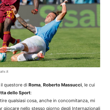
tv.it
il questore di
Roma
,
Roberto Massucci
, le cui
ta dello Sport
:
ire qualsiasi cosa, anche in concomitanza, mi
giocare nello stesso giorno degli Internazionali