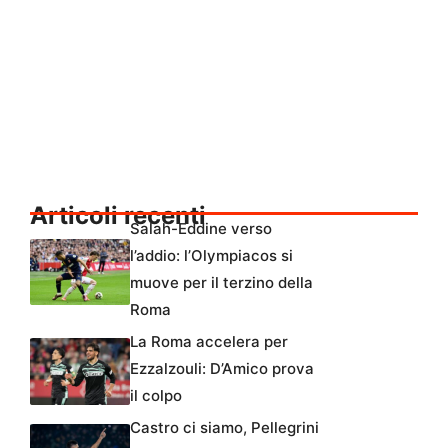
Articoli recenti
Salah-Eddine verso
l’addio: l’Olympiacos si
muove per il terzino della
Roma
La Roma accelera per
Ezzalzouli: D’Amico prova
il colpo
Castro ci siamo, Pellegrini