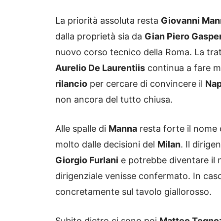
La priorità assoluta resta
Giovanni Man
dalla proprietà sia da
Gian Piero Gasper
nuovo corso tecnico della Roma. La tra
Aurelio De Laurentiis
continua a fare m
rilancio
per cercare di convincere il
Nap
non ancora del tutto chiusa.
Alle spalle di
Manna
resta forte il nome 
molto dalle decisioni del
Milan
. Il dirige
Giorgio Furlani
e potrebbe diventare il 
dirigenziale venisse confermato. In cas
concretamente sul tavolo giallorosso.
Subito dietro ci sono poi
Matteo Togno