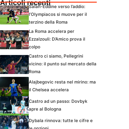
Articoli recenti
Salah-Eddine verso l’addio:
l’Olympiacos si muove per il
terzino della Roma
La Roma accelera per
Ezzalzouli: D’Amico prova il
colpo
Castro ci siamo, Pellegrini
vicino: il punto sul mercato della
Roma
Alajbegovic resta nel mirino: ma
il Chelsea accelera
Castro ad un passo: Dovbyk
apre al Bologna
Dybala rinnova: tutte le cifre e
le opzioni