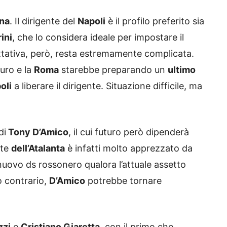
na
. Il dirigente del
Napoli
è il profilo preferito sia
ini
, che lo considera ideale per impostare il
ttativa, però, resta estremamente complicata.
uro e la
Roma
starebbe preparando un
ultimo
oli
a liberare il dirigente. Situazione difficile, ma
di
Tony D’Amico
, il cui futuro però dipenderà
nte
dell’Atalanta
è infatti molto apprezzato da
nuovo ds rossonero qualora l’attuale assetto
o contrario,
D’Amico
potrebbe tornare
zzi
e
Cristiano Giaretta
, con il primo che