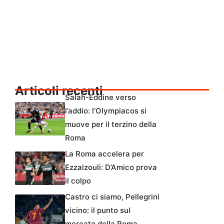
Articoli recenti
Salah-Eddine verso
l’addio: l’Olympiacos si
muove per il terzino della
Roma
La Roma accelera per
Ezzalzouli: D’Amico prova
il colpo
Castro ci siamo, Pellegrini
vicino: il punto sul
mercato della Roma