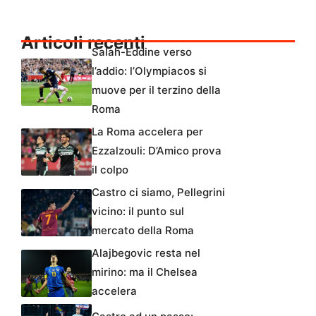
Articoli recenti
Salah-Eddine verso
l’addio: l’Olympiacos si
muove per il terzino della
Roma
La Roma accelera per
Ezzalzouli: D’Amico prova
il colpo
Castro ci siamo, Pellegrini
vicino: il punto sul
mercato della Roma
Alajbegovic resta nel
mirino: ma il Chelsea
accelera