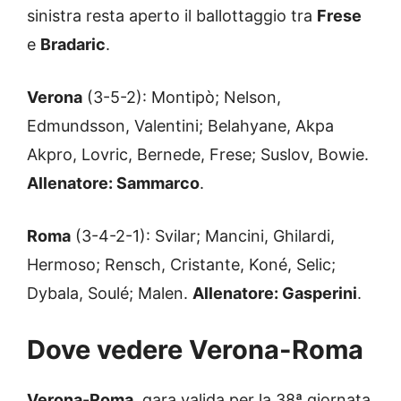
sinistra resta aperto il ballottaggio tra
Frese
e
Bradaric
.
Verona
(3-5-2): Montipò; Nelson,
Edmundsson, Valentini; Belahyane, Akpa
Akpro, Lovric, Bernede, Frese; Suslov, Bowie.
Allenatore: Sammarco
.
Roma
(3-4-2-1): Svilar; Mancini, Ghilardi,
Hermoso; Rensch, Cristante, Koné, Selic;
Dybala, Soulé; Malen.
Allenatore: Gasperini
.
Dove vedere Verona-Roma
Verona-Roma
, gara valida per la 38ª giornata