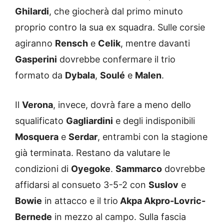
Ghilardi
, che giocherà dal primo minuto
proprio contro la sua ex squadra. Sulle corsie
agiranno
Rensch
e
Celik
, mentre davanti
Gasperini
dovrebbe confermare il trio
formato da
Dybala
,
Soulé
e
Malen
.
Il
Verona
, invece, dovrà fare a meno dello
squalificato
Gagliardini
e degli indisponibili
Mosquera
e
Serdar
, entrambi con la stagione
già terminata. Restano da valutare le
condizioni di
Oyegoke
.
Sammarco
dovrebbe
affidarsi al consueto 3-5-2 con
Suslov
e
Bowie
in attacco e il trio
Akpa Akpro-Lovric-
Bernede
in mezzo al campo. Sulla fascia