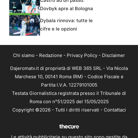
Castro ad un passo:
Dovbyk apre al Bologna
Dybala rinnova: tutte le
cifre e le opzioni
Chi siamo
-
Redazione
-
Privacy Policy
-
Disclaimer
Dajeromatv.it di proprietà di WEB 365 SRL - Via Nicola
Marchese 10, 00141 Roma (RM) - Codice Fiscale e
Partita I.V.A. 12279101005
Testata Giornalistica registrata presso il Tribunale di
Roma con n°51/2025 del 15/05/2025
Copyright ©2026 - Tutti i diritti riservati -
Contattaci
Le attività pubblicitarie su questo sito sono gestite da