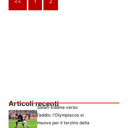
<<
1
2
Articoli recenti
Salah-Eddine verso
l’addio: l’Olympiacos si
muove per il terzino della