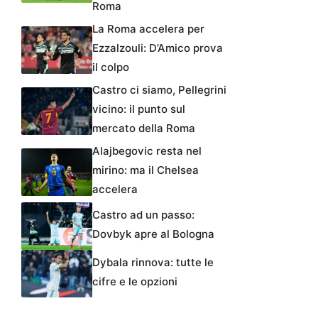
Roma
La Roma accelera per
Ezzalzouli: D’Amico prova
il colpo
Castro ci siamo, Pellegrini
vicino: il punto sul
mercato della Roma
Alajbegovic resta nel
mirino: ma il Chelsea
accelera
Castro ad un passo:
Dovbyk apre al Bologna
Dybala rinnova: tutte le
cifre e le opzioni