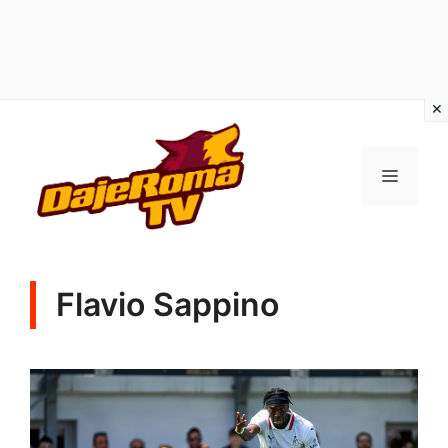
Vai
al
MENU
contenuto
Flavio Sappino