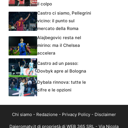
il colpo
Castro ci siamo, Pellegrini
vicino: il punto sul
mercato della Roma
Alajbegovic resta nel
mirino: ma il Chelsea
accelera
Castro ad un passo:
Dovbyk apre al Bologna
Dybala rinnova: tutte le
cifre e le opzioni
Chi siamo
-
Redazione
-
Privacy Policy
-
Disclaimer
Dajeromatv.it di proprietà di WEB 365 SRL - Via Nicola