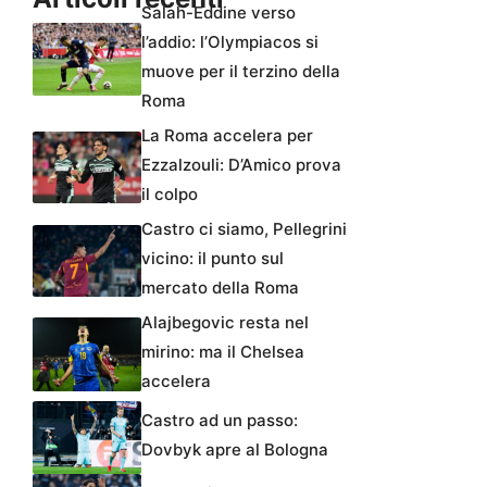
Salah-Eddine verso
l’addio: l’Olympiacos si
muove per il terzino della
Roma
La Roma accelera per
Ezzalzouli: D’Amico prova
il colpo
Castro ci siamo, Pellegrini
vicino: il punto sul
mercato della Roma
Alajbegovic resta nel
mirino: ma il Chelsea
accelera
Castro ad un passo:
Dovbyk apre al Bologna